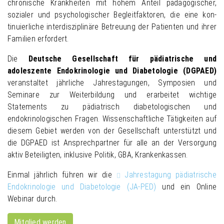
chronische Krank­heiten mit hohem Anteil päda­gogischer,
sozialer und psycho­logischer Begleit­faktoren, die eine kon­
tinuier­liche inter­disziplinäre Be­treuung der Pa­tienten und ihrer
Fa­milien er­fordert.
Die
Deutsche Gesellschaft für pädiatrische und
adoleszente Endokrinologie und Diabetologie (DGPAED)
veranstaltet jährliche Jahrestagungen, Symposien und
Seminare zur Weiterbildung und erarbeitet wichtige
Statements zu pädiatrisch diabetologischen und
endokrinologischen Fragen. Wissenschaftliche Tätigkeiten auf
diesem Gebiet werden von der Gesellschaft unterstützt und
die DGPAED ist Ansprechpartner für alle an der Versorgung
aktiv Beteiligten, inklusive Politik, GBA, Krankenkassen.
Einmal jährlich führen wir die
Jahrestagung pädiatrische
Endokrinologie und Diabetologie (JA-PED)
und ein Online
Webinar durch.
Mitglied werden