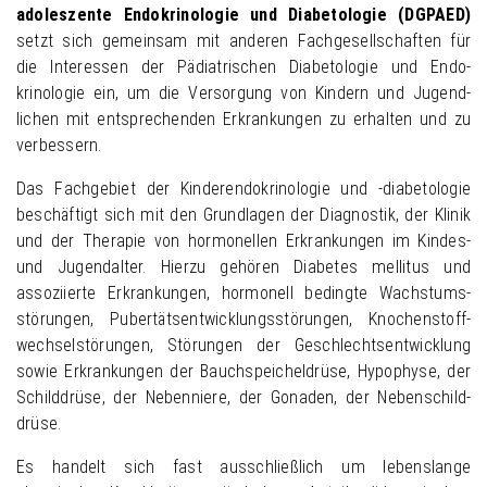
adoleszente Endokrinologie und Dia­betologie (DGPAED)
Newsletter
AG Kalzium- Phosphat- Knochenstoffwechsel
setzt sich gemeinsam mit anderen Fach­gesell­schaften für
die Interessen der Pädia­trischen Diabe­tologie und Endo­
Schirmherrschaft
AG Kinder- und jugendpsychiatrische Aspekte in der Kinderdiabetologie (PPAG)
krinologie ein, um die Ver­sorgung von Kindern und Jugend­
lichen mit entsprechen­den Er­krankungen zu erhalten und zu
Ehrenmitglieder der DGPAED
AG Nebenniere/AGS
verbessern.
Das Fachgebiet der Kinder­endo­krinologie und -diabetologie
AG Pädiatrische Endokrinologie und Diabetologie in der Praxis (PEDiP)
beschäftigt sich mit den Grund­lagen der Diagnostik, der Klinik
und der Therapie von hormonellen Er­krankungen im Kindes-
AG Pubertät und Gonaden
und Jugend­alter. Hierzu gehören Dia­betes mellitus und
assoziierte Er­krankungen, hormonell bedingte Wachs­tums­
AG Schilddrüse
störungen, Pubertäts­ent­wicklungs­störungen, Knochen­stoff­
wechsel­störungen, Störungen der Ge­schlechts­ent­wicklung
AG Wachstum und Hypophyse
sowie Er­krankun­gen der Bauch­speichel­drüse, Hypophyse, der
Schild­drüse, der Neben­niere, der Go­naden, der Neben­schild­
drüse.
Es handelt sich fast ausschließlich um lebens­lange